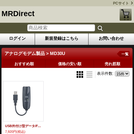
PCサイト
MRDirect
ログイン
新規登録はこちら
お問い合わせ
アナログモデム製品 > MD30U
一覧
おすすめ順
価格の安い順
売れ筋順
表示件数
:
USB外付け型データ/FAXモデム MD30U
7,920円
(税込)