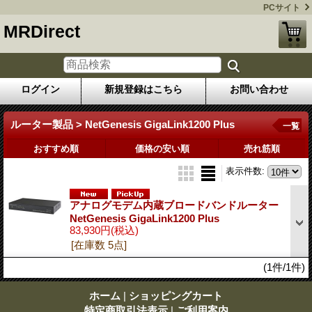
PCサイト
MRDirect
ログイン
新規登録はこちら
お問い合わせ
ルーター製品 > NetGenesis GigaLink1200 Plus
一覧
おすすめ順
価格の安い順
売れ筋順
表示件数
:
アナログモデム内蔵ブロードバンドルーター
NetGenesis GigaLink1200 Plus
83,930円
(税込)
[在庫数 5点]
(1件/1件)
ホーム
|
ショッピングカート
特定商取引法表示
|
ご利用案内