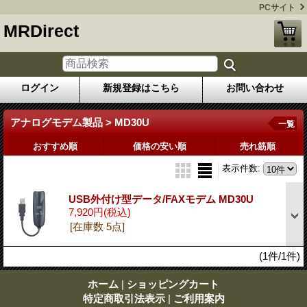
PCサイト
MRDirect
ログイン
新規登録はこちら
お問い合わせ
アナログモデム製品 > MD30U
一覧
おすすめ順
価格の安い順
売れ筋順
表示件数
:
USB外付け型データ/FAXモデム MD30U
7,920円
(税込)
[在庫数 5点]
(1件/1件)
ホーム
|
ショッピングカート
特定商取引法表示
|
ご利用案内