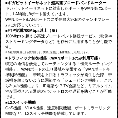
■ギガビットイーサネット超高速ブロードバンドルーター
ギガビットイーサネットに対応したポートをWAN側に2ポー
ト、LAN側に8ポート備えています。
WANポート/LANポート共に受信最大9KBのジャンボフレー
ムに対応しています。
■FTP実測700Mbps以上（※）
100Mbpsを超える高速ブロードバンド接続サービス（映像や
ストリーミングデータなど）を存分に活用することが可能で
す。
※弊社測定環境による実測値です。実際の速度はご利用環境により異なります。
■トラフィック制御機能（WANポート1のみ利用可能）
特定の通信を優先してルーティングする「優先ルーティング
機能」、WANポートの上り帯域を制限する「WANポート帯
域制限機能」、帯域を上回るトラフィックが発生した際、帯
域幅を超えないように調節する「シェーピング機能」、これ
ら3つの機能により、IP電話やIP-TV会議など、リアルタイム
性が重視される通信のパケットロスや遅延を防ぐことが可能
です。
■L2スイッチ機能
QoS機能、VLAN機能、速度制限機能、ポートミラーリング
機能など、L2スイッチ機能を搭載しています。