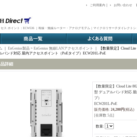
｜
ご利用案内
お問い合わせ
4x4 屋内アクセス ポイント：ECW536 ｜有線・無線ルーター・アナログモデム｜マイクロリサーチダイレクト
ム
｜
EnGenius製品
>
EnGenius 無線LANアクセスポイント
｜
【数量限定】Cloud Lite
ルバンド対応 屋内アクセスポイント（PoEタイプ）ECW201L-PoE
商品詳細
【数量限定】Cloud Lite 8
型 デュアルバンド対応 屋
プ）
ECW201L-PoE
販売価格
:
24,200円
(税込)
[在庫数 5点]
数量
: