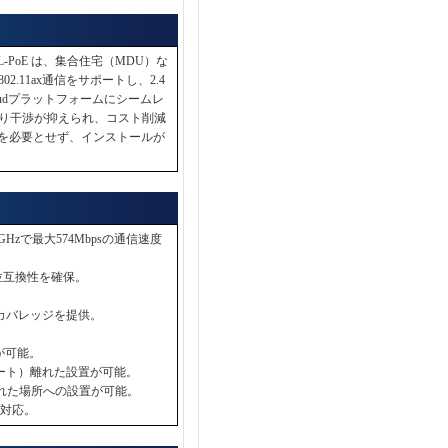
W201L-PoE は、集合住宅（MDU）な
11ax通信をサポートし、2.4
 Cloudプラットフォームにシームレ
り干渉が抑えられ、コスト削減
追加配線を必要とせず、インストールが
GHzで最大574Mbpsの通信速度
の下位互換性を確保。
なカバレッジを提供。
理が可能。
8フィート）離れた設置が可能。
）離れた場所への設置が可能。
に対応。