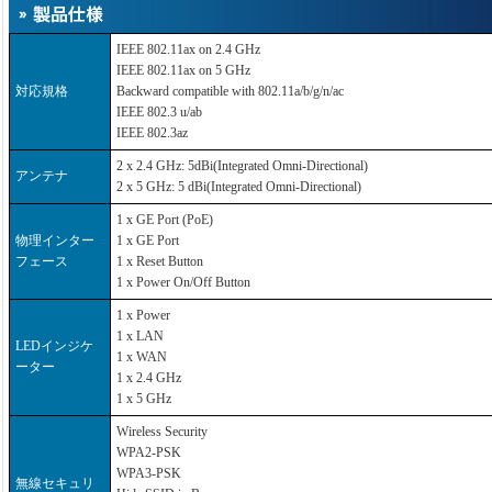
IEEE 802.11ax on 2.4 GHz
IEEE 802.11ax on 5 GHz
対応規格
Backward compatible with 802.11a/b/g/n/ac
IEEE 802.3 u/ab
IEEE 802.3az
2 x 2.4 GHz: 5dBi(Integrated Omni-Directional)
アンテナ
2 x 5 GHz: 5 dBi(Integrated Omni-Directional)
1 x GE Port (PoE)
物理インター
1 x GE Port
フェース
1 x Reset Button
1 x Power On/Off Button
1 x Power
1 x LAN
LEDインジケ
1 x WAN
ーター
1 x 2.4 GHz
1 x 5 GHz
Wireless Security
WPA2-PSK
WPA3-PSK
無線セキュリ