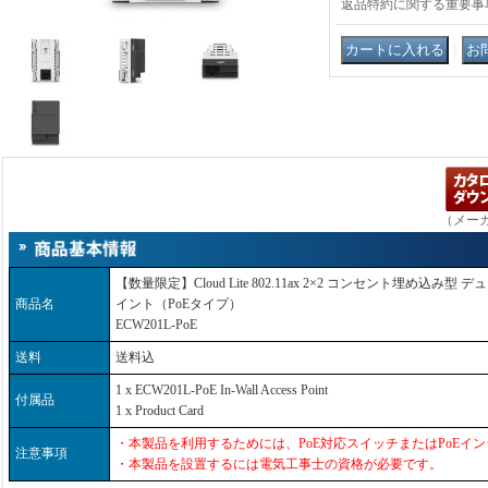
返品特約に関する重要事
｜
（メー
【数量限定】Cloud Lite 802.11ax 2×2 コンセント埋め込
商品名
イント（PoEタイプ）
ECW201L-PoE
送料
送料込
1 x ECW201L-PoE In-Wall Access Point
付属品
1 x Product Card
・本製品を利用するためには、PoE対応スイッチまたはPoEイ
注意事項
・本製品を設置するには電気工事士の資格が必要です。